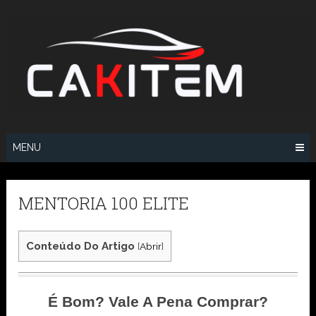
Skip
to
content
MENU
MENTORIA 100 ELITE
Conteúdo Do Artigo
[
Abrir
]
É Bom? Vale A Pena Comprar?