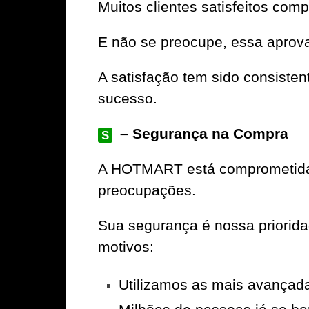
Muitos clientes satisfeitos com
E não se preocupe, essa aprov
A satisfação tem sido consiste
sucesso.
– Segurança na Compra
S
A
HOTMART
está comprometida 
preocupações.
Sua segurança é nossa priorid
motivos:
Utilizamos as mais avançad