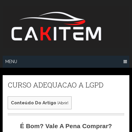
Skip
to
content
MENU
CURSO ADEQUACAO A LGPD
Conteúdo Do Artigo
[
Abrir
]
É Bom? Vale A Pena Comprar?