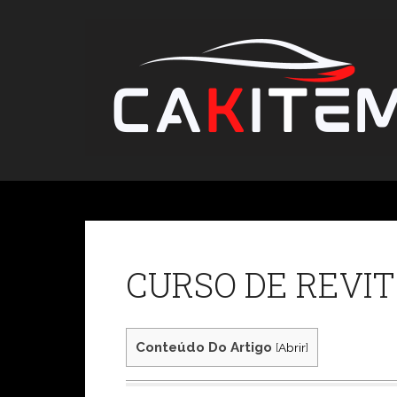
Skip
to
content
CURSO DE REVI
Conteúdo Do Artigo
[
Abrir
]