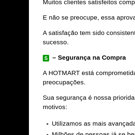
Muitos clientes satisfeitos com
E não se preocupe, essa aprov
A satisfação tem sido consiste
sucesso.
– Segurança na Compra
S
A
HOTMART
está comprometida 
preocupações.
Sua segurança é nossa priorid
motivos:
Utilizamos as mais avançad
Milhões de pessoas já se be