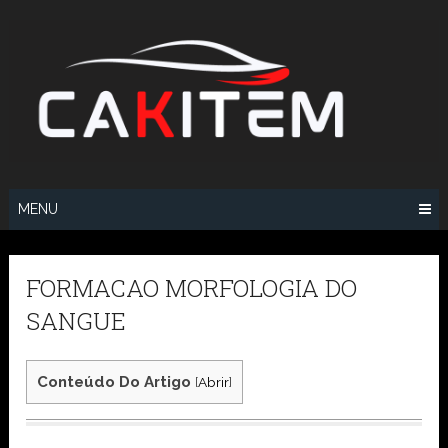
Skip
to
content
MENU
FORMACAO MORFOLOGIA DO
SANGUE
Conteúdo Do Artigo
[
Abrir
]