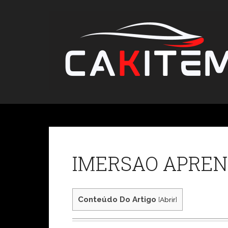
Skip
to
content
IMERSAO APRE
Conteúdo Do Artigo
[
Abrir
]