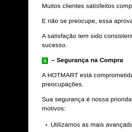
Muitos clientes satisfeitos com
E não se preocupe, essa aprov
A satisfação tem sido consiste
sucesso.
– Segurança na Compra
S
A
HOTMART
está comprometida 
preocupações.
Sua segurança é nossa priorid
motivos:
Utilizamos as mais avançad