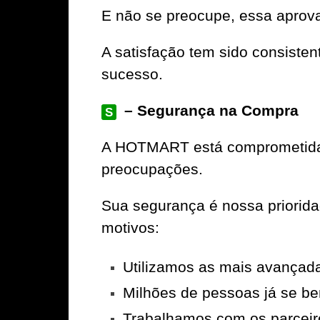
E não se preocupe, essa aprov
A satisfação tem sido consiste
sucesso.
– Segurança na Compra
S
A
HOTMART
está comprometida 
preocupações.
Sua segurança é nossa priorid
motivos:
Utilizamos as mais avançad
Milhões de pessoas já se be
Trabalhamos com os parceir