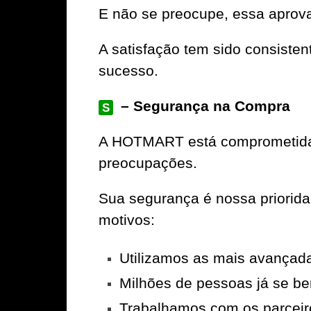
E não se preocupe, essa aprov
A satisfação tem sido consiste
sucesso.
– Segurança na Compra
S
A
HOTMART
está comprometida 
preocupações.
Sua segurança é nossa priorid
motivos:
Utilizamos as mais avançad
Milhões de pessoas já se be
Trabalhamos com os parceir