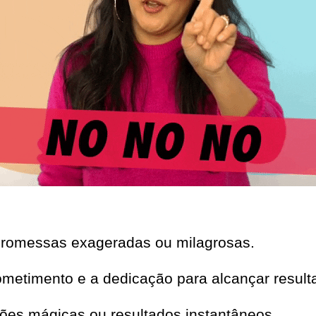
romessas exageradas ou milagrosas.
ometimento e a dedicação para alcançar resulta
ções mágicas ou resultados instantâneos.