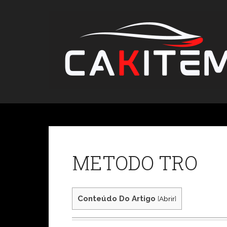
Skip
to
content
METODO TRO
Conteúdo Do Artigo
[
Abrir
]