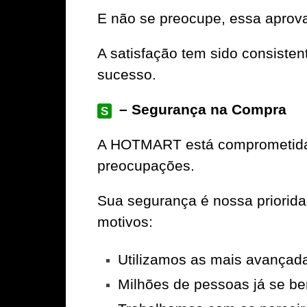
E não se preocupe, essa aprov
A satisfação tem sido consiste
sucesso.
– Segurança na Compra
S
A
HOTMART
está comprometida 
preocupações.
Sua segurança é nossa priorid
motivos:
Utilizamos as mais avançad
Milhões de pessoas já se be