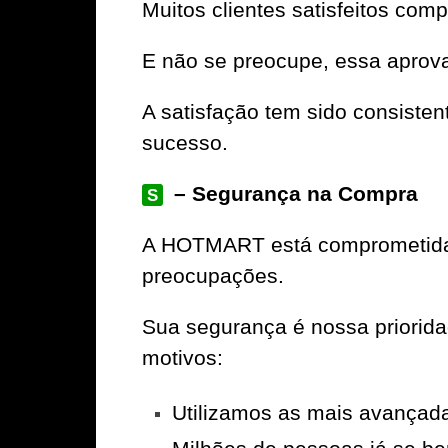
Muitos clientes satisfeitos com
E não se preocupe, essa aprov
A satisfação tem sido consiste
sucesso.
– Segurança na Compra
S
A
HOTMART
está comprometida 
preocupações.
Sua segurança é nossa priorid
motivos:
Utilizamos as mais avançad